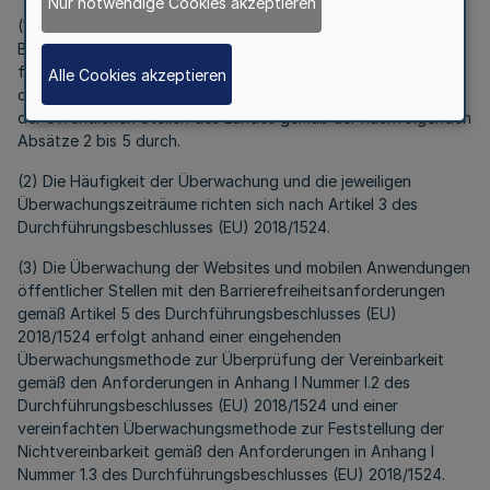
Nur notwendige Cookies akzeptieren
(1) Die Stelle nach § 10c des
Behindertengleichstellungsgesetzes Nordrhein-Westfalen
führt die Überwachung der Einhaltung der Anforderungen an
Alle Cookies akzeptieren
die Barrierefreiheit von Websites und mobilen Anwendungen
der öffentlichen Stellen des Landes gemäß der nachfolgenden
Absätze 2 bis 5 durch.
(2) Die Häufigkeit der Überwachung und die jeweiligen
Überwachungszeiträume richten sich nach Artikel 3 des
Durchführungsbeschlusses (EU) 2018/1524.
(3) Die Überwachung der Websites und mobilen Anwendungen
öffentlicher Stellen mit den Barrierefreiheitsanforderungen
gemäß Artikel 5 des Durchführungsbeschlusses (EU)
2018/1524 erfolgt anhand einer eingehenden
Überwachungsmethode zur Überprüfung der Vereinbarkeit
gemäß den Anforderungen in Anhang I Nummer I.2 des
Durchführungsbeschlusses (EU) 2018/1524 und einer
vereinfachten Überwachungsmethode zur Feststellung der
Nichtvereinbarkeit gemäß den Anforderungen in Anhang I
Nummer 1.3 des Durchführungsbeschlusses (EU) 2018/1524.