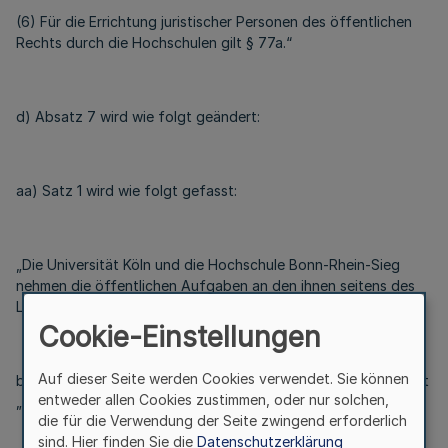
(6) Für die Errichtung juristischer Personen des öffentlichen
Rechts durch die Hochschulen gilt § 77a.“
d) Absatz 7 wird wie folgt geändert:
aa) Satz 1 wird wie folgt gefasst:
„Die Universität Köln und die Hochschule Bonn-Rhein-Sieg
nehmen die öffentlichen Aufgaben an den ihnen seitens des
Landes überlassenen Liegenschaften wahr.“
Cookie-Einstellungen
Auf dieser Seite werden Cookies verwendet. Sie können
bb) In Satz 4 wird das Wort „Fachhochschule“ durch das Wort
entweder allen Cookies zustimmen, oder nur solchen,
„Hochschule“ ersetzt.
die für die Verwendung der Seite zwingend erforderlich
sind. Hier finden Sie die
Datenschutzerklärung