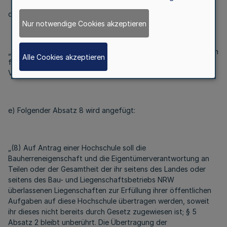
cc) Satz 5 wird wie folgt gefasst:
Nur notwendige Cookies akzeptieren
„Das Ministerium kann hierzu Näheres im Einvernehmen mit dem
Alle Cookies akzeptieren
für Finanzen zuständigen Ministerium durch
Verwaltungsvorschrift regeln.“
e) Folgender Absatz 8 wird angefügt:
„(8) Auf Antrag einer Hochschule soll die
Bauherreneigenschaft und die Eigentümerverantwortung an
Teilen oder der Gesamtheit der ihr seitens des Landes oder
seitens des Bau- und Liegenschaftsbetriebs NRW
überlassenen Liegenschaften zur Erfüllung ihrer öffentlichen
Aufgaben auf diese Hochschule übertragen werden, soweit
ihr dieses nicht bereits durch Gesetz zugewiesen ist; § 5
Absatz 2 bleibt unberührt. Die Übertragung der