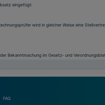
Absatz eingefügt:
chnungsprüfer wird in gleicher Weise eine Stellvertret
 der Bekanntmachung im Gesetz- und Verordnungsblatt
Verletzung von Verfahrens- oder Formvorschriften de
t ihrer Verkündung nicht mehr geltend gemacht werden
FAQ