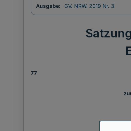
Ausgabe
GV. NRW. 2019 Nr. 3
Satzung
77
zu