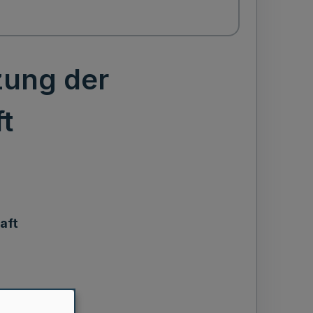
zung der
t
aft