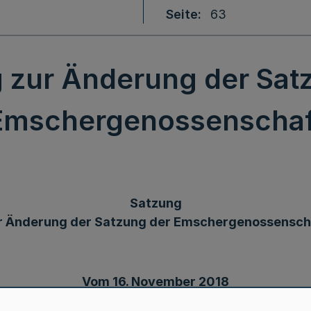
Seite
63
 zur Änderung der Sat
Emschergenossenschaf
Satzung
r Änderung der Satzung der Emschergenossensch
Vom 16. November 2018