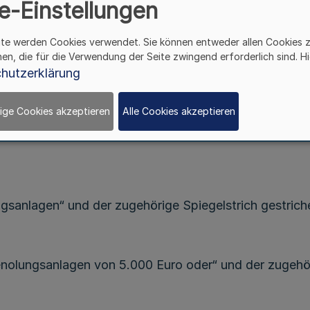
e-Einstellungen
rbindung mit den §§ 10 und 13 Absatz 1 Satz 1 des E
ite werden Cookies verwendet. Sie können entweder allen Cookies 
 die Genossenschaftsversammlung am 16. November 20
hen, die für die Verwendung der Seite zwingend erforderlich sind. Hi
991 (GV. NRW. Seite 26), die zuletzt durch die Sat
hutzerklärung
chlossen:
ige Cookies akzeptieren
Alle Cookies akzeptieren
ungsanlagen“ und der zugehörige Spiegelstrich gestrich
enolungsanlagen von 5.000 Euro oder“ und der zugehör