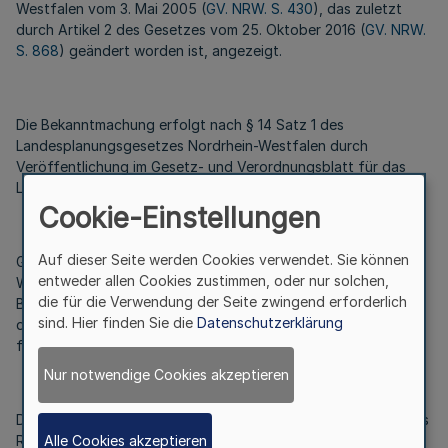
Westfalen vom 3. Mai 2005 (
GV. NRW. S. 430
), das zuletzt
durch Artikel 2 des Gesetzes vom 25. Oktober 2016 (
GV. NRW.
S. 868
) geändert worden ist, angezeigt.
Die Bekanntmachung erfolgt nach § 14 Satz 1 des
Landesplanungsgesetzes Nordrhein-Westfalen durch
Veröffentlichung im Gesetz- und Verordnungsblatt für das
Land Nordrhein-Westfalen.
Cookie-Einstellungen
Auf dieser Seite werden Cookies verwendet. Sie können
Gemäß § 14 Satz 3 des Landesplanungsgesetzes Nordrhein-
entweder allen Cookies zustimmen, oder nur solchen,
Westfalen wird die Änderung des Regionalplans bei der
die für die Verwendung der Seite zwingend erforderlich
Bezirksregierung Münster (Regionalplanungsbehörde) sowie
sind. Hier finden Sie die
Datenschutzerklärung
dem Kreis Warendorf und der Stadt Sassenberg zur Einsicht
für jedermann niedergelegt.
Nur notwendige Cookies akzeptieren
Die Änderung des Regionalplans wird gemäß § 10 Absatz 1 des
Raumordnungsgesetzes vom 22. Dezember 2008 (BGBl. I S.
Alle Cookies akzeptieren