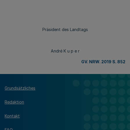
Präsident des Landtags
André K u p e r
GV. NRW. 2019 S. 852
Grundsätzliches
Redaktion
Kontakt
FAQ