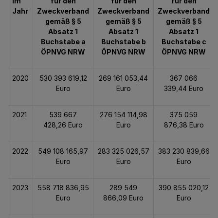
im
für den
für den
für den
Jahr
Zweckverband
Zweckverband
Zweckverband
gemäß § 5
gemäß § 5
gemäß § 5
Absatz 1
Absatz 1
Absatz 1
Buchstabe a
Buchstabe b
Buchstabe c
ÖPNVG NRW
ÖPNVG NRW
ÖPNVG NRW
2020
530 393 619,12
269 161 053,44
367 066
Euro
Euro
339,44 Euro
2021
539 667
276 154 114,98
375 059
428,26 Euro
Euro
876,38 Euro
2022
549 108 165,97
283 325 026,57
383 230 839,66
Euro
Euro
Euro
2023
558 718 836,95
289 549
390 855 020,12
Euro
866,09 Euro
Euro