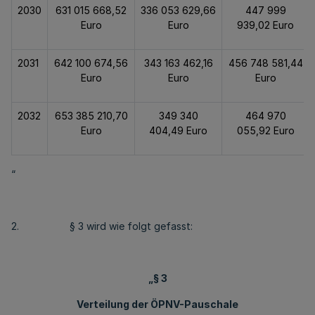
2030
631 015 668,52
336 053 629,66
447 999
Euro
Euro
939,02 Euro
2031
642 100 674,56
343 163 462,16
456 748 581,44
Euro
Euro
Euro
2032
653 385 210,70
349 340
464 970
Euro
404,49 Euro
055,92 Euro
“
2. § 3 wird wie folgt gefasst:
„§ 3
Verteilung der ÖPNV-Pauschale