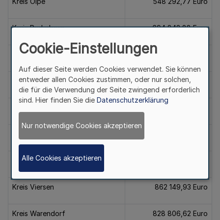
Kreis Olpe
548 292,77 Euro
Kreis Paderborn
694 843,88 Euro
Cookie-Einstellungen
Kreis Recklinghausen
3 129 415,29 Euro
Auf dieser Seite werden Cookies verwendet. Sie können
entweder allen Cookies zustimmen, oder nur solchen,
Kreis Siegen-Wittgenstein
1 454 455,01 Euro
die für die Verwendung der Seite zwingend erforderlich
sind. Hier finden Sie die
Datenschutzerklärung
Kreis Soest
1 107 822,69 Euro
Nur notwendige Cookies akzeptieren
Kreis Steinfurt
1 247 384,18 Euro
Alle Cookies akzeptieren
Kreis Unna
1 516 835,19 Euro
Kreis Viersen
862 149,93 Euro
Kreis Warendorf
828 806,62 Euro