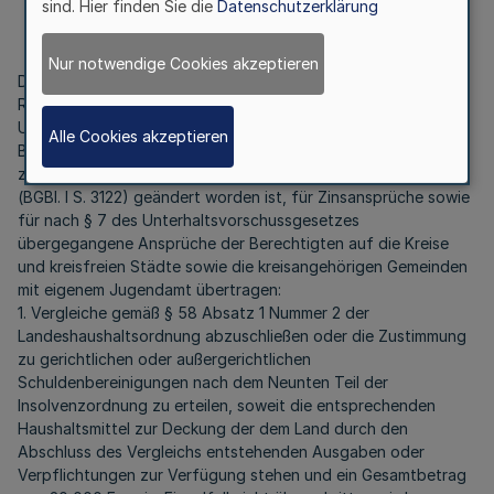
sind. Hier finden Sie die
Datenschutzerklärung
§ 2
Nur notwendige Cookies akzeptieren
Die nachstehenden Befugnisse werden für Ersatz- und
Rückzahlungsansprüche nach § 5 des
Unterhaltsvorschussgesetzes in der Fassung der
Alle Cookies akzeptieren
Bekanntmachung vom 17. Juli 2007 (BGBl. I S. 1446), das
zuletzt durch Artikel 23 des Gesetzes vom 14. August 2017
(BGBl. I S. 3122) geändert worden ist, für Zinsansprüche sowie
für nach § 7 des Unterhaltsvorschussgesetzes
übergegangene Ansprüche der Berechtigten auf die Kreise
und kreisfreien Städte sowie die kreisangehörigen Gemeinden
mit eigenem Jugendamt übertragen:
1. Vergleiche gemäß § 58 Absatz 1 Nummer 2 der
Landeshaushaltsordnung abzuschließen oder die Zustimmung
zu gerichtlichen oder außergerichtlichen
Schuldenbereinigungen nach dem Neunten Teil der
Insolvenzordnung zu erteilen, soweit die entsprechenden
Haushaltsmittel zur Deckung der dem Land durch den
Abschluss des Vergleichs entstehenden Ausgaben oder
Verpflichtungen zur Verfügung stehen und ein Gesamtbetrag