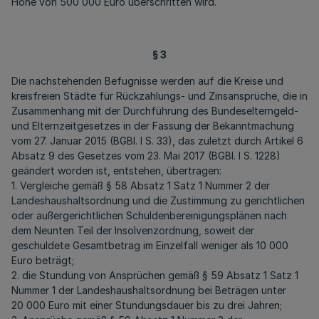
Höhe von 500 000 Euro überschritten wird.
§ 3
Die nachstehenden Befugnisse werden auf die Kreise und
kreisfreien Städte für Rückzahlungs- und Zinsansprüche, die in
Zusammenhang mit der Durchführung des Bundeselterngeld-
und Elternzeitgesetzes in der Fassung der Bekanntmachung
vom 27. Januar 2015 (BGBl. I S. 33), das zuletzt durch Artikel 6
Absatz 9 des Gesetzes vom 23. Mai 2017 (BGBl. I S. 1228)
geändert worden ist, entstehen, übertragen:
1. Vergleiche gemäß § 58 Absatz 1 Satz 1 Nummer 2 der
Landeshaushaltsordnung und die Zustimmung zu gerichtlichen
oder außergerichtlichen Schuldenbereinigungsplänen nach
dem Neunten Teil der Insolvenzordnung, soweit der
geschuldete Gesamtbetrag im Einzelfall weniger als 10 000
Euro beträgt;
2. die Stundung von Ansprüchen gemäß § 59 Absatz 1 Satz 1
Nummer 1 der Landeshaushaltsordnung bei Beträgen unter
20 000 Euro mit einer Stundungsdauer bis zu drei Jahren;