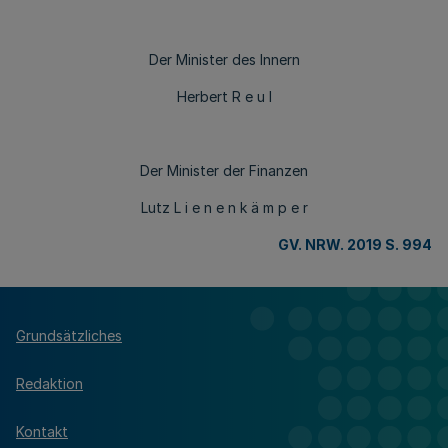
Der Minister des Innern
Herbert R e u l
Der Minister der Finanzen
Lutz L i e n e n k ä m p e r
GV. NRW. 2019 S. 994
Grundsätzliches
Redaktion
Kontakt