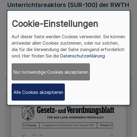
Unterrichtsreaktors (SUR-100) der RWTH
Aachen - Bescheid Nummer 7/2 SUR-100
Cookie-Einstellungen
–
Auf dieser Seite werden Cookies verwendet. Sie können
entweder allen Cookies zustimmen, oder nur solchen,
Ausfertigungsdatum
06.08.2020
die für die Verwendung der Seite zwingend erforderlich
sind. Hier finden Sie die
Datenschutzerklärung
Seite
723
Nur notwendige Cookies akzeptieren
Alle Cookies akzeptieren