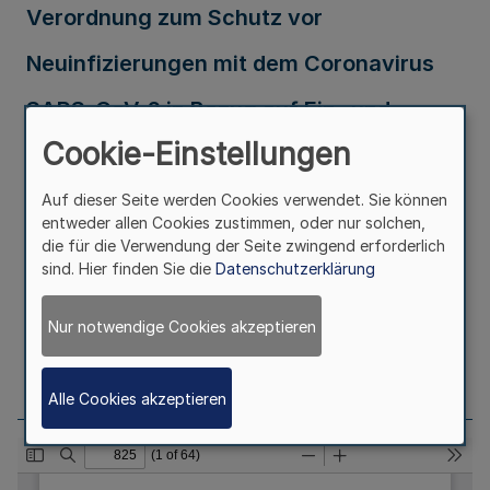
Verordnung zum Schutz vor
Neuinfizierungen mit dem Coronavirus
SARS-CoV-2 in Bezug auf Ein- und
Cookie-Einstellungen
Rückreisende
(Coronaeinreiseverordnung –
Auf dieser Seite werden Cookies verwendet. Sie können
entweder allen Cookies zustimmen, oder nur solchen,
CoronaEinrVO)
die für die Verwendung der Seite zwingend erforderlich
sind. Hier finden Sie die
Datenschutzerklärung
Ausfertigungsdatum
15.09.2020
Nur notwendige Cookies akzeptieren
Seite
883
Alle Cookies akzeptieren