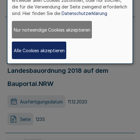
entweder allen Cookies zustimmen, oder nur solchen,
Seite
1234
die für die Verwendung der Seite zwingend erforderlich
sind. Hier finden Sie die
Datenschutzerklärung
Nur notwendige Cookies akzeptieren
Verordnung zur Änderung der
Verordnung zur elektronischen
Alle Cookies akzeptieren
Durchführung von Verfahren nach der
Landesbauordnung 2018 auf dem
Bauportal.NRW
Ausfertigungsdatum
11.12.2020
Seite
1235