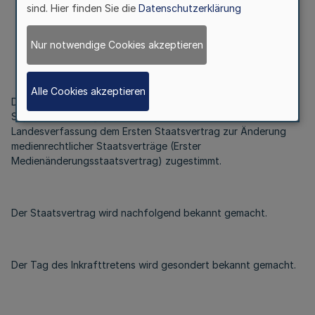
sind. Hier finden Sie die
Datenschutzerklärung
Vom 29. September 2020
Nur notwendige Cookies akzeptieren
Alle Cookies akzeptieren
Der Landtag Nordrhein-Westfalen hat in seiner Sitzung am 17.
September 2020 gemäß Artikel 66 Satz 2 der
Landesverfassung dem Ersten Staatsvertrag zur Änderung
medienrechtlicher Staatsverträge (Erster
Medienänderungsstaatsvertrag) zugestimmt.
Der Staatsvertrag wird nachfolgend bekannt gemacht.
Der Tag des Inkrafttretens wird gesondert bekannt gemacht.