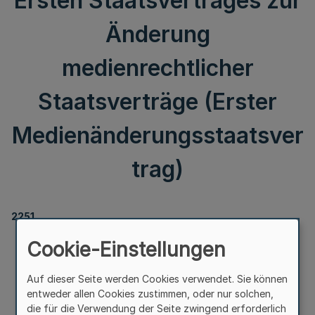
Ersten Staatsvertrages zur
Änderung
medienrechtlicher
Staatsverträge (Erster
Medienänderungsstaatsver
trag)
2251
Bekanntmachung
Cookie-Einstellungen
des Ersten Staatsvertrages zur Änderung
medienrechtlicher Staatsverträge
Auf dieser Seite werden Cookies verwendet. Sie können
(Erster Medienänderungsstaatsvertrag)
entweder allen Cookies zustimmen, oder nur solchen,
die für die Verwendung der Seite zwingend erforderlich