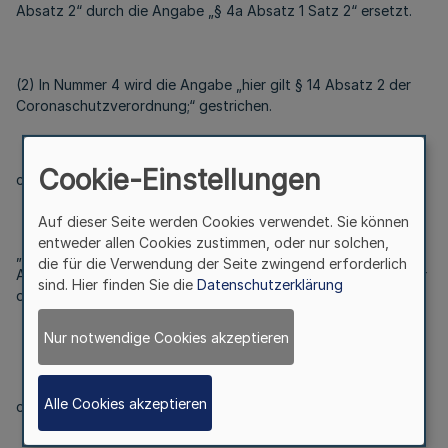
Absatz 2“ durch die Angabe „§ 4a Absatz 1 Satz 2“ ersetzt.
(2) In Nummer 4 wird die Angabe „hier gilt § 14 Absatz 2 der
Coronaschutzverordnung;“ gestrichen.
Cookie-Einstellungen
cc) Dem Absatz wird folgender Satz angefügt:
Auf dieser Seite werden Cookies verwendet. Sie können
entweder allen Cookies zustimmen, oder nur solchen,
„Personen, die eine Verpflichtung zum Tragen einer
die für die Verwendung der Seite zwingend erforderlich
Alltagsmaske nicht beachten, sind durch die Schulleiterin oder
sind. Hier finden Sie die
Datenschutzerklärung
den Schulleiter von der schulischen Nutzung auszuschließen.“
Nur notwendige Cookies akzeptieren
Alle Cookies akzeptieren
c) Absatz 9 Satz 1 wie folgt gefasst: