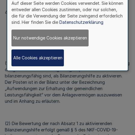
Auf dieser Seite werden Cookies verwendet. Sie können
entweder allen Cookies zustimmen, oder nur solchen,
4. Nach § 33 wird folgender § 33a eingefügt:
die für die Verwendung der Seite zwingend erforderlich
sind. Hier finden Sie die
Datenschutzerklärung
„§ 33a
Aufwendungen für die Erhaltung der gemeindlichen
Nur notwendige Cookies akzeptieren
Leistungsfähigkeit
Alle Cookies akzeptieren
(1) Im Jahresabschluss 2020 sind Aufwendungen zur Erhaltung
der gemeindlichen Leistungsfähigkeit, soweit sie nicht
bilanzierungsfähig sind, als Bilanzierungshilfe zu aktivieren.
Der Posten ist in der Bilanz unter der Bezeichnung
„Aufwendungen zur Erhaltung der gemeindlichen
Leistungsfähigkeit“ vor dem Anlagevermögen auszuweisen
und im Anhang zu erläutern.
(2) Die Bewertung der nach Absatz 1 zu aktivierenden
Bilanzierungshilfe erfolgt gemäß § 5 des NKF-COVID-19-