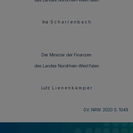
Ina S c h a r r e n b a c h
Der Minister der Finanzen
des Landes Nordrhein-Westfalen
Lutz L i e n e n k ä m p e r
GV. NRW. 2020 S. 1049