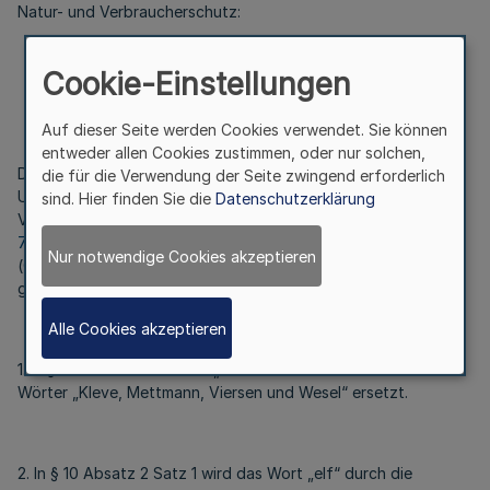
Natur- und Verbraucherschutz:
Cookie-Einstellungen
Artikel 1
Auf dieser Seite werden Cookies verwendet. Sie können
entweder allen Cookies zustimmen, oder nur solchen,
Die Verordnung zur Errichtung integrierter
die für die Verwendung der Seite zwingend erforderlich
Untersuchungsanstalten für Bereiche des
sind. Hier finden Sie die
Datenschutzerklärung
Verbraucherschutzes vom 20. Dezember 2007 (
GV. NRW. S.
740
), die zuletzt durch Verordnung vom 9. Dezember 2019
Nur notwendige Cookies akzeptieren
(
GV. NRW. S. 998
) geändert worden ist, wird wie folgt
geändert:
Alle Cookies akzeptieren
1. In § 9 werden die Wörter „Mettmann und Wesel“ durch die
Wörter „Kleve, Mettmann, Viersen und Wesel“ ersetzt.
2. In § 10 Absatz 2 Satz 1 wird das Wort „elf“ durch die