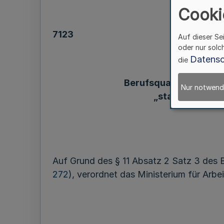
Cooki
7123
Auf dieser Se
oder nur solc
Datensc
die
über
Berufsqualifikationsf
Nur notwend
„staatlich aner
Auf Grund des § 11 Absatz 2 Satz 3 des 
272
), verordnet das Ministerium für Arbe