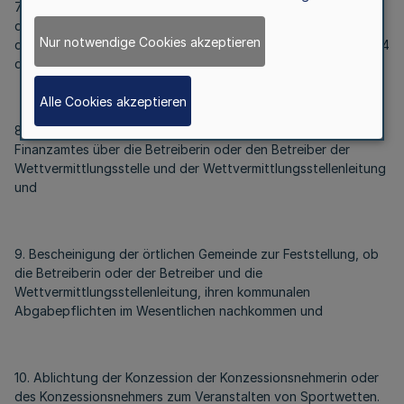
7. Angaben zur Ausstattung, Beschaffenheit und Einteilung
der Wettvermittlungsstelle sowie, wenn vorhanden, die
Nur notwendige Cookies akzeptieren
diesbezügliche Baugenehmigung im Hinblick auf § 13 Absatz 14
des Ausführungsgesetzes NRW Glücksspielstaatsvertrag,
Alle Cookies akzeptieren
8. Bescheinigung in Steuersachen des zuständigen
Finanzamtes über die Betreiberin oder den Betreiber der
Wettvermittlungsstelle und der Wettvermittlungsstellenleitung
und
9. Bescheinigung der örtlichen Gemeinde zur Feststellung, ob
die Betreiberin oder der Betreiber und die
Wettvermittlungsstellenleitung, ihren kommunalen
Abgabepflichten im Wesentlichen nachkommen und
10. Ablichtung der Konzession der Konzessionsnehmerin oder
des Konzessionsnehmers zum Veranstalten von Sportwetten.