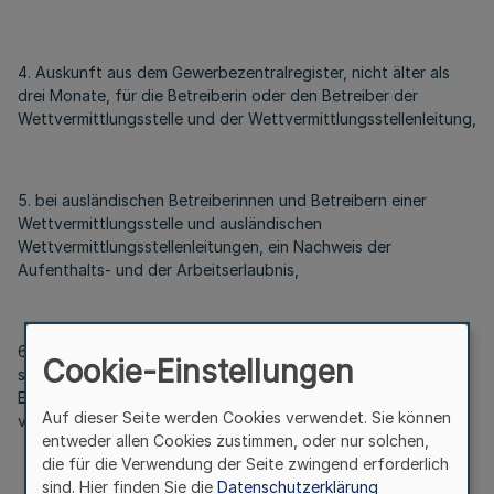
4. Auskunft aus dem Gewerbezentralregister, nicht älter als
drei Monate, für die Betreiberin oder den Betreiber der
Wettvermittlungsstelle und der Wettvermittlungsstellenleitung,
5. bei ausländischen Betreiberinnen und Betreibern einer
Wettvermittlungsstelle und ausländischen
Wettvermittlungsstellenleitungen, ein Nachweis der
Aufenthalts- und der Arbeitserlaubnis,
6. Lageplan und Kennzeichnung der Wettvermittlungsstelle
Cookie-Einstellungen
sowie die Lage öffentlicher Schulen und öffentlicher
Einrichtungen der Kinder- und Jugendhilfe in einem Abstand
Auf dieser Seite werden Cookies verwendet. Sie können
von weniger als 350 Metern Luftlinie,
entweder allen Cookies zustimmen, oder nur solchen,
die für die Verwendung der Seite zwingend erforderlich
sind. Hier finden Sie die
Datenschutzerklärung