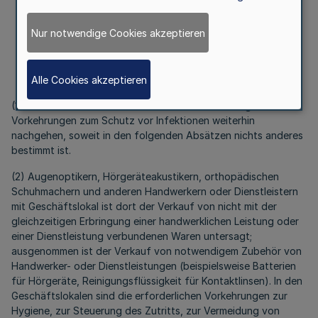
Nur notwendige Cookies akzeptieren
„
§ 7
Handwerk, Dienstleistungsgewerbe
Alle Cookies akzeptieren
(1) Handwerker und Dienstleister können ihrer Tätigkeit mit
Vorkehrungen zum Schutz vor Infektionen weiterhin
nachgehen, soweit in den folgenden Absätzen nichts anderes
bestimmt ist.
(2) Augenoptikern, Hörgeräteakustikern, orthopädischen
Schuhmachern und anderen Handwerkern oder Dienstleistern
mit Geschäftslokal ist dort der Verkauf von nicht mit der
gleichzeitigen Erbringung einer handwerklichen Leistung oder
einer Dienstleistung verbundenen Waren untersagt;
ausgenommen ist der Verkauf von notwendigem Zubehör von
Handwerker- oder Dienstleistungen (beispielsweise Batterien
für Hörgeräte, Reinigungsflüssigkeit für Kontaktlinsen). In den
Geschäftslokalen sind die erforderlichen Vorkehrungen zur
Hygiene, zur Steuerung des Zutritts, zur Vermeidung von