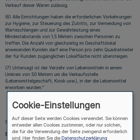
Verkauf dieser Waren zulässig.
(6) Alle Einrichtungen haben die erforderlichen Vorkehrungen
zur Hygiene, zur Steuerung des Zutritts, zur Vermeidung von
Warteschlangen und zur Gewährleistung eines
Mindestabstands von 1,5 Metern zwischen Personen zu
treffen. Die Anzahl von gleichzeitig im Geschäftslokal
anwesenden Kunden darf eine Person pro zehn Quadratmeter
der für Kunden zugänglichen Lokalfläche nicht übersteigen.
(7) Untersagt ist der Verzehr von Lebensmitteln in einem
Umkreis von 50 Metern um die Verkaufsstelle
(Lebensmittelgeschäft, Kiosk usw.), in der die Lebensmittel
erworben wurden.“
Cookie-Einstellungen
Auf dieser Seite werden Cookies verwendet. Sie können
5.
entweder allen Cookies zustimmen, oder nur solchen,
die für die Verwendung der Seite zwingend erforderlich
§ 7 wird wie folgt gefasst:
sind. Hier finden Sie die
Datenschutzerklärung