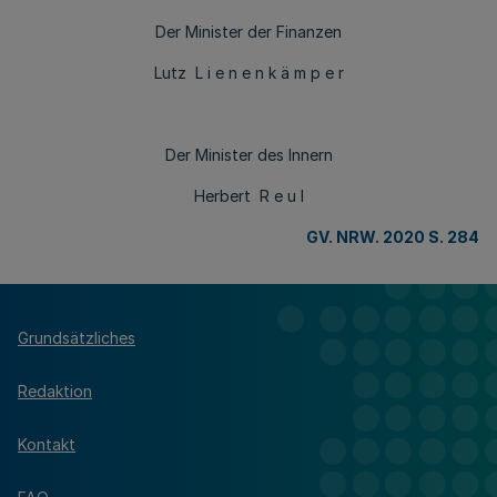
Der Minister der Finanzen
Lutz L i e n e n k ä m p e r
Der Minister des Innern
Herbert R e u l
GV. NRW. 2020 S. 284
Grundsätzliches
Redaktion
Kontakt