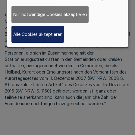
Nur notwendige Cookies akzeptieren
(3) Zur Eingruppierung wird das für Kommunales zuständige
Ministerium ermächtigt, im Einvernehmen mit dem für Finanzen
zuständigen Ministerium durch Rechtsverordnung nähere
Bestimmungen zur maßgebenden Einwohnerzahl nach Absatz 1
Alle Cookies akzeptieren
Satz 1 Nummer 1 zu regeln, insbesondere die statistische
Erhebung der Einwohnerzahl. Der Einwohnerzahl können
Personen, die sich im Zusammenhang mit den
Stationierungsstreitkräften in den Gemeinden oder Kreisen
aufhalten, hinzugerechnet werden. In Gemeinden, die als
Heilbad, Kurort oder Erholungsort nach den Vorschriften des
Kurortegesetzes vom 11. Dezember 2007 (
GV. NRW. 2008 S.
8
), das zuletzt durch Artikel 1 des Gesetzes vom 15. Dezember
2016 (
GV. NRW. S. 1150
) geändert worden ist, ganz oder
teilweise anerkannt sind, kann auch die jährliche Zahl der
Fremdenübernachtungen hinzugerechnet werden.“