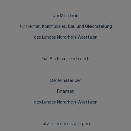
Die Ministerin
für Heimat, Kommunales, Bau und Gleichstellung
des Landes Nordrhein-Westfalen
Ina S c h a r r e n b a c h
Der Minister der
Finanzen
des Landes Nordrhein-Westfalen
Lutz L i e n e n k ä m p e r