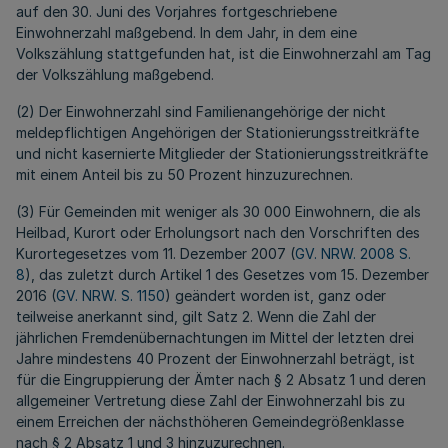
auf den 30. Juni des Vorjahres fortgeschriebene
Einwohnerzahl maßgebend. In dem Jahr, in dem eine
Volkszählung stattgefunden hat, ist die Einwohnerzahl am Tag
der Volkszählung maßgebend.
(2) Der Einwohnerzahl sind Familienangehörige der nicht
meldepflichtigen Angehörigen der Stationierungsstreitkräfte
und nicht kasernierte Mitglieder der Stationierungsstreitkräfte
mit einem Anteil bis zu 50 Prozent hinzuzurechnen.
(3) Für Gemeinden mit weniger als 30 000 Einwohnern, die als
Heilbad, Kurort oder Erholungsort nach den Vorschriften des
Kurortegesetzes vom 11. Dezember 2007 (
GV. NRW. 2008 S.
8
), das zuletzt durch Artikel 1 des Gesetzes vom 15. Dezember
2016 (
GV. NRW. S. 1150
) geändert worden ist, ganz oder
teilweise anerkannt sind, gilt Satz 2. Wenn die Zahl der
jährlichen Fremdenübernachtungen im Mittel der letzten drei
Jahre mindestens 40 Prozent der Einwohnerzahl beträgt, ist
für die Eingruppierung der Ämter nach § 2 Absatz 1 und deren
allgemeiner Vertretung diese Zahl der Einwohnerzahl bis zu
einem Erreichen der nächsthöheren Gemeindegrößenklasse
nach § 2 Absatz 1 und 3 hinzuzurechnen.