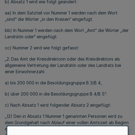
b) Absatz 1 wird wie folgt geändert:
aa) In dem Satzteil vor Nummer 1 werden nach dem Wort
„sind“ die Wörter „in den Kreisen“ eingefügt.
bb) In Nummer 1 werden nach dem Wort „Amt“ die Wörter „der
Landrätin oder“ eingefügt.
cc) Nummer 2 wird wie folgt gefasst:
„2. Das Amt der Kreisdirektorin oder des Kreisdirektors als
allgemeine Vertretung der Landrätin oder des Landrats bei
einer Einwohnerzahl
a) bis 200 000 in die Besoldungsgruppe B 3/B 4,
b) über 200 000 in die Besoldungsgruppe B 4/B 5“.
c) Nach Absatz 1 wird folgender Absatz 2 eingefügt:
„(2) Den in Absatz 1 Nummer 1 genannten Personen wird zu
dem Grundgehalt nach Ablauf einer vollen Amtszeit ab Beginn
einer zweiten Amtszeit eine nicht ruhegehaltfähige Zulage