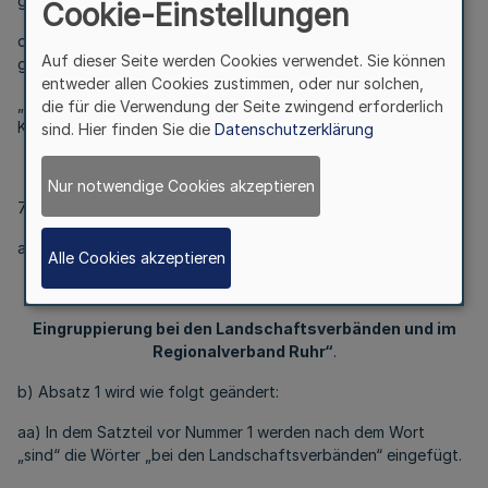
gewährt. Die Zulage beträgt 8 Prozent des Grundgehalts.“
Cookie-Einstellungen
d) Der bisherige Absatz 2 wird Absatz 3 und wie folgt
Auf dieser Seite werden Cookies verwendet. Sie können
gefasst:
entweder allen Cookies zustimmen, oder nur solchen,
„(3) § 2 Absatz 4 und 6 gilt für Kreisdirektorinnen und
die für die Verwendung der Seite zwingend erforderlich
Kreisdirektoren entsprechend.“
sind. Hier finden Sie die
Datenschutzerklärung
Nur notwendige Cookies akzeptieren
7. § 4 wird wie folgt geändert:
a) Die Überschrift wird wie folgt gefasst:
Alle Cookies akzeptieren
„§ 4
Eingruppierung bei den Landschaftsverbänden und im
Regionalverband Ruhr“
.
b) Absatz 1 wird wie folgt geändert:
aa) In dem Satzteil vor Nummer 1 werden nach dem Wort
„sind“ die Wörter „bei den Landschaftsverbänden“ eingefügt.