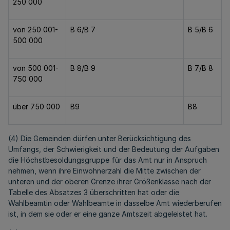
250 000
von 250 001-
B 6/B 7
B 5/B 6
500 000
von 500 001-
B 8/B 9
B 7/B 8
750 000
über 750 000
B9
B8
(4) Die Gemeinden dürfen unter Berücksichtigung des
Umfangs, der Schwierigkeit und der Bedeutung der Aufgaben
die Höchstbesoldungsgruppe für das Amt nur in Anspruch
nehmen, wenn ihre Einwohnerzahl die Mitte zwischen der
unteren und der oberen Grenze ihrer Größenklasse nach der
Tabelle des Absatzes 3 überschritten hat oder die
Wahlbeamtin oder Wahlbeamte in dasselbe Amt wiederberufen
ist, in dem sie oder er eine ganze Amtszeit abgeleistet hat.