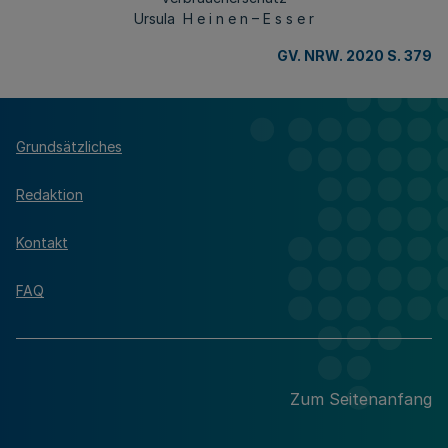
Ursula H e i n e n – E s s e r
GV. NRW. 2020 S. 379
Grundsätzliches
Redaktion
Kontakt
FAQ
Zum Seitenanfang