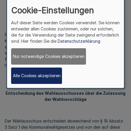
§ 8
Cookie-Einstellungen
Unterstützungsunterschriften für Reservelisten
Auf dieser Seite werden Cookies verwendet. Sie können
entweder allen Cookies zustimmen, oder nur solchen,
Reservelisten, für die nach § 16 Absatz 1 Satz 3 des
die für die Verwendung der Seite zwingend erforderlich
Kommunalwahlgesetzes Unterstützungsunterschriften
sind. Hier finden Sie die
Datenschutzerklärung
erforderlich sind, müssen von 0,6 Promille der
Wahlberechtigten des Wahlgebiets, und zwar mindestens von
Nur notwendige Cookies akzeptieren
fünf und höchstens von 60 Wahlberechtigten, persönlich und
handschriftlich unterzeichnet sein.
Alle Cookies akzeptieren
§ 9
Entscheidung des Wahlausschusses über die Zulassung
der Wahlvorschläge
Der Wahlausschuss entscheidet abweichend von § 18 Absatz
3 Satz 1 des Kommunalwahlgesetzes und von den auf diese