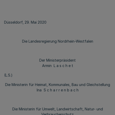
Düsseldorf, 29. Mai 2020
Die Landesregierung Nordrhein-Westfalen
Der Ministerpräsident
Armin L a s c h e t
(L.S.)
Die Ministerin für Heimat, Kommunales, Bau und Gleichstellung
Ina S c h a r r e n b a c h
Die Ministerin für Umwelt, Landwirtschaft, Natur- und
Verbraucherschutz