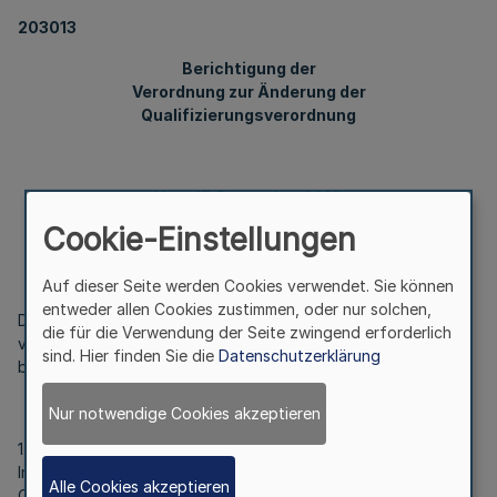
203013
Berichtigung der
Verordnung zur Änderung der
Qualifizierungsverordnung
Vom 17. Dezember 2019
Cookie-Einstellungen
Auf dieser Seite werden Cookies verwendet. Sie können
entweder allen Cookies zustimmen, oder nur solchen,
Die Verordnung zur Änderung der Qualifizierungsverordnung
die für die Verwendung der Seite zwingend erforderlich
vom 17. Dezember 2019 (
GV. NRW. S. 994
) ist wie folgt zu
sind. Hier finden Sie die
Datenschutzerklärung
berichtigen:
Nur notwendige Cookies akzeptieren
1. In Artikel 1 werden die Wörter „[einsetzen: Tag des
Inkrafttretens der Verordnung zur Änderung der
Alle Cookies akzeptieren
Qualifizierungsverordnung]“ durch die Angabe „31. Dezember