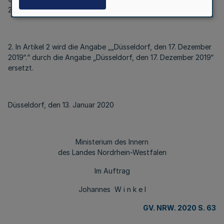
2019“ ersetzt.
2. In Artikel 2 wird die Angabe „„Düsseldorf, den 17. Dezember
2019“.“ durch die Angabe „Düsseldorf, den 17. Dezember 2019“
ersetzt.
Düsseldorf, den 13. Januar 2020
Ministerium des Innern
des Landes Nordrhein-Westfalen
Im Auftrag
Johannes W i n k e l
GV. NRW. 2020 S. 63