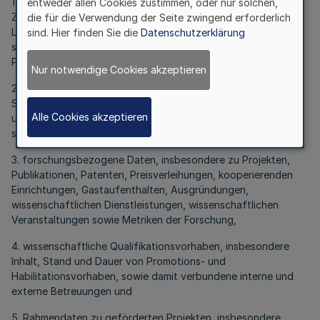
1. erforderliche Personenstammdaten und Angaben zu der
entweder allen Cookies zustimmen, oder nur solchen,
Zugehörigkeit zu Organisationseinheiten, Berufungen,
die für die Verwendung der Seite zwingend erforderlich
Lehrverpflichtungen und bestehenden Zielvereinbarungen
sind. Hier finden Sie die
Datenschutzerklärung
sowie der Wahrnehmung wissenschaftlicher Funktionen des
Personals,
Nur notwendige Cookies akzeptieren
2. Name, Kontaktdaten, Geburtsdatum, Geschlecht,
Staatsangehörigkeit und akademische Abschlüsse der nicht
Alle Cookies akzeptieren
unter Nummer 1 fallenden Doktorandinnen und Doktoranden
sowie Habilitandinnen und Habilitanden,
3. forschungsbezogene Daten, insbesondere zu Projekten,
Publikationen, Patenten, Preisverleihungen, kooperierenden
Einrichtungen, Gastaufenthalten, Ausgründungen,
wissenschaftlichen Dienstleistungen, wissenschaftlichen
Veranstaltungen sowie Metriken der Forschung,
4. wissenschaftliche Qualifikationsvorhaben, insbesondere
Inhalt, Stand und Dauer von Promotions- und
Habilitationsvorhaben, sowie damit verbundene interne und
externe Betreuungen und
5. Rahmendaten zu geförderten Projekten, insbesondere