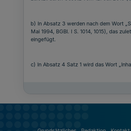
b) In Absatz 3 werden nach dem Wort „Soz
Mai 1994, BGBl. I S. 1014, 1015), das zul
eingefügt.
c) In Absatz 4 Satz 1 wird das Wort „Inha
d) In Absatz 5 wird das Wort „Nettogrun
2. § 2 wird wie folgt geändert:
Grundsätzliches
Redaktion
Kontakt