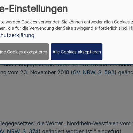
e-Einstellungen
Vom 25. August 2020
ite werden Cookies verwendet. Sie können entweder allen Cookies 
hen, die für die Verwendung der Seite zwingend erforderlich sind. Hi
hutzerklärung
Artikel 1
ige Cookies akzeptieren
Alle Cookies akzeptieren
n- und Pflegegesetzes Nordrhein-Westfalen und nach 
dnung vom 23. November 2018 (
GV. NRW. S. 593
) geänd
flegegesetzes“ die Wörter „Nordrhein-Westfalen vom 
V. NRW. S. 374
) geändert worden ist,“ eingefügt.