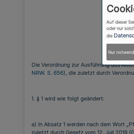
Cooki
Auf dieser Se
oder nur solc
Datensc
die
Nur notwend
Die Verordnung zur Ausführung des Alte
NRW. S. 656
), die zuletzt durch Veror
1. § 1 wird wie folgt geändert:
a) In Absatz 1 werden nach dem Wort „P
zuletzt durch Gesetz vom 12. Juli 2019 (
G