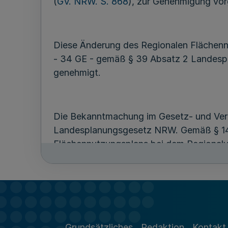
(
GV. NRW. S. 868
), zur Genehmigung vor
Diese Änderung des Regionalen Flächennu
- 34 GE - gemäß § 39 Absatz 2 Landespl
genehmigt.
Die Bekanntmachung im Gesetz- und Vero
Landesplanungsgesetz NRW. Gemäß § 14
Flächennutzungsplans bei dem Regionalv
Herne, Mülheim an der Ruhr und Oberhaus
Die Änderung des Regionalen Flächennut
gemäß §§ 4 und 5 Raumordnungsgesetz vo
Grundsätzliches
Redaktion
Kontakt