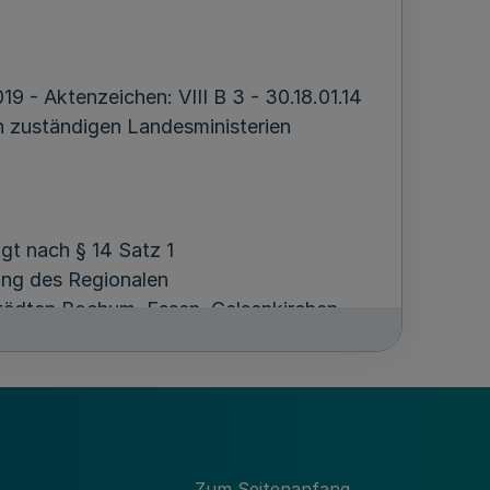
 - Aktenzeichen: VIII B 3 - 30.18.01.14
 zuständigen Landesministerien
gt nach § 14 Satz 1
ng des Regionalen
ädten Bochum, Essen, Gelsenkirchen,
gung wirksam. Dabei sind die Ziele
 durch Artikel 124 der Verordnung vom
Zum Seitenanfang