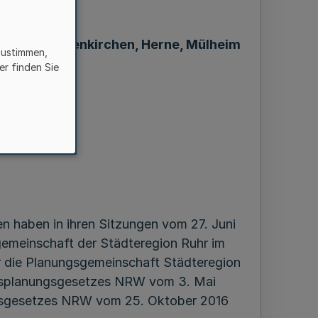
Essen, Gelsenkirchen, Herne, Mülheim
zustimmen,
er finden Sie
n haben in ihren Sitzungen vom 27. Juni
gemeinschaft der Städteregion Ruhr im
r die Planungsgemeinschaft Städteregion
desplanungsgesetzes NRW vom 3. Mai
gs­gesetzes NRW vom 25. Oktober 2016