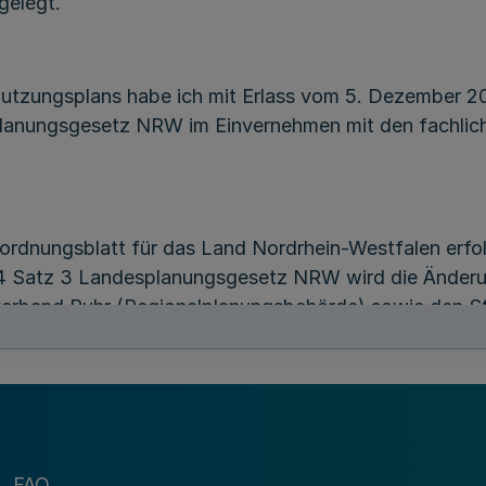
gelegt.
tzungsplans habe ich mit Erlass vom 5. Dezember 2019
anungs­gesetz NRW im Einvernehmen mit den fachlich
rdnungsblatt für das Land Nordrhein-Westfalen erfol
 Satz 3 Landesplanungsgesetz NRW wird die Änderu
erband Ruhr (Regionalplanungsbehörde) sowie den St
en zur Einsicht für jedermann niedergelegt.
zungsplans wird mit der Bekanntmachung der Genehmi
m 22. Dezember 2008 (BGBl. I S. 2986), das zuletzt
FAQ