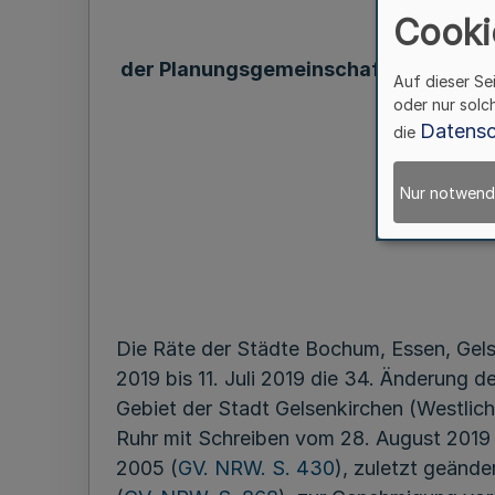
Cooki
der Planungsgemeinschaft Städteregi
Auf dieser Se
oder nur solc
Datensc
die
Nur notwend
Die Räte der Städte Bochum, Essen, Gels
2019 bis 11. Juli 2019 die 34. Änderung
Gebiet der Stadt Gelsenkirchen (Westlic
Ruhr mit Schreiben vom 28. August 201
2005 (
GV. NRW. S. 430
), zuletzt geänd