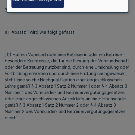
3. § 2 wird wie folgt geändert:
a) Absatz 1 wird wie folgt gefasst:
„(1) Hat ein Vormund oder eine Betreuerin oder ein Betreuer
besondere Kenntnisse, die für die Führung der Vormundschaft
oder der Betreuung nutzbar sind, durch eine Umschulung oder
Fortbildung erworben und durch eine Prüfung nachgewiesen,
steht eine solche Nachqualifikation einer abgeschlossenen
Lehre gemäß § 3 Absatz 1 Satz 2 Nummer 1 oder § 4 Absatz 3
Nummer 1 des Vormünder- und Betreuervergütungsgesetzes
oder einer abgeschlossenen Ausbildung an einer Hochschule
gemäß § 3 Absatz 1 Satz 2 Nummer 2 oder § 4 Absatz 3
Nummer 2 des Vormünder- und Betreuervergütungsgesetzes
gleich.“