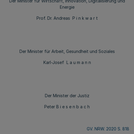
Der Minister für Wirtschaft, Innovation, Digitalisierung und
Energie
Prof. Dr. Andreas P i n k w a r t
Der Minister für Arbeit, Gesundheit und Soziales
Karl-Josef L a u m a n n
Der Minister der Justiz
Peter B i e s e n b a c h
GV. NRW. 2020 S. 818