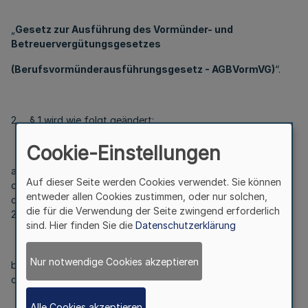
„
Gesetz zur Ausführung des Vormünder- und
Betreuervergütungsgesetzes
(Berufsvormünderausführungsgesetz - AGBVormVG)
“.
2. § 1 wird wie folgt geändert:
Cookie-Einstellungen
a) In Nummer 1 werden die Wörter „durch Artikel 53
Auf dieser Seite werden Cookies verwendet. Sie können
des Gesetzes vom 17. Dezember 2008 (BGBl. I 2586)“ durch
entweder allen Cookies zustimmen, oder nur solchen,
die Wörter „zuletzt durch Artikel 1 des Gesetzes vom 22. Juni
die für die Verwendung der Seite zwingend erforderlich
2019 (BGBl. I S. 866)“ ersetzt.
sind. Hier finden Sie die
Datenschutzerklärung
Nur notwendige Cookies akzeptieren
b) In Nummer 2 werden nach dem Wort „Vormundschaften“
die Wörter „und Betreuungen“ eingefügt.
Alle Cookies akzeptieren