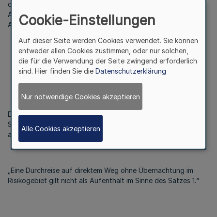
des § 10 des Infektionsschutz- und Befugnisgesetzes vom 14.
April 2020 (GV. NRW. S. 218b) verordnet das Ministerium für
Cookie-Einstellungen
Arbeit, Gesundheit und Soziales:
Auf dieser Seite werden Cookies verwendet. Sie können
entweder allen Cookies zustimmen, oder nur solchen,
die für die Verwendung der Seite zwingend erforderlich
sind. Hier finden Sie die
Datenschutzerklärung
§ 1
Nur notwendige Cookies akzeptieren
Dem § 2 Absatz 1 der Coronaeinreiseverordnung vom 15.
September 2020 (
GV. NRW. S. 883
) wird folgender Satz
Alle Cookies akzeptieren
angefügt:
„Eine Durchreise auf direktem Weg ohne Übernachtung im
Risikogebiet gilt nicht als Aufenthalt im Sinne des Satzes 1.“