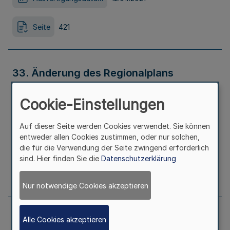
Seite
421
33. Änderung des Regionalplans
Münsterland auf dem Gebiet der Stadt
Cookie-Einstellungen
Münster
Auf dieser Seite werden Cookies verwendet. Sie können
entweder allen Cookies zustimmen, oder nur solchen,
Ausfertigungsdatum
12.04.2021
die für die Verwendung der Seite zwingend erforderlich
sind. Hier finden Sie die
Datenschutzerklärung
Seite
421
Nur notwendige Cookies akzeptieren
6. Änderung des Regionalplans für den
Alle Cookies akzeptieren