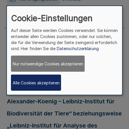
Seite
653
Cookie-Einstellungen
Auf dieser Seite werden Cookies verwendet. Sie können
entweder allen Cookies zustimmen, oder nur solchen,
Bekanntmachung des Staatsvertrages
die für die Verwendung der Seite zwingend erforderlich
sind. Hier finden Sie die
Datenschutzerklärung
über die Voraussetzungen zur
Nur notwendige Cookies akzeptieren
Ausstattung und Finanzierung der
öffentlich-rechtlichen Stiftung
Alle Cookies akzeptieren
„Zoologisches Forschungsmuseum
Alexander-Koenig – Leibniz-Institut für
Biodiversität der Tiere“ beziehungsweise
„Leibniz-Institut für Analyse des