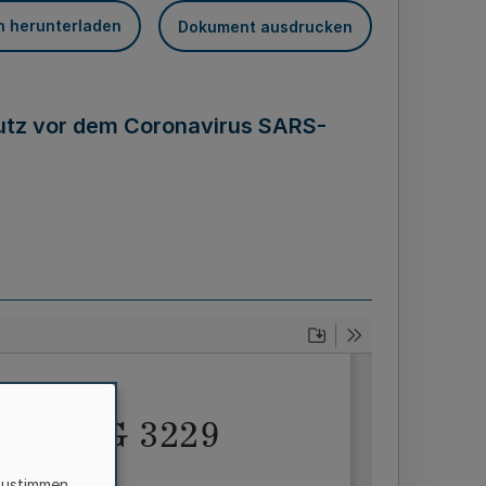
n herunterladen
Dokument ausdrucken
utz vor dem Coronavirus SARS-
zustimmen,