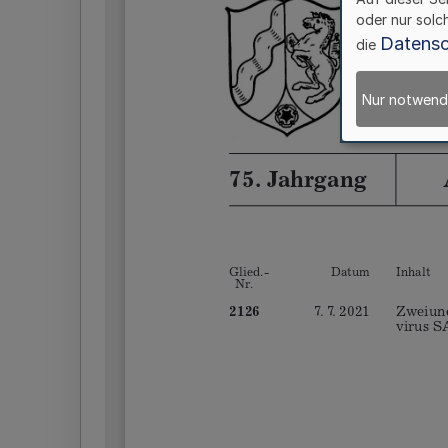
oder nur solc
Datensc
die
Nur notwend