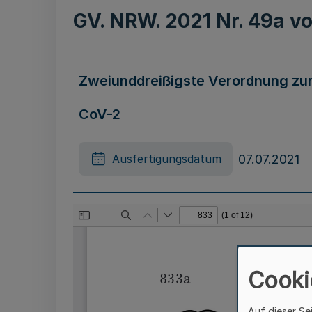
GV. NRW. 2021 Nr. 49a 
Zweiunddreißigste Verordnung zu
CoV-2
07.07.2021
Ausfertigungsdatum
Cooki
Auf dieser Se