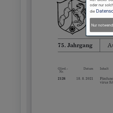
oder nur solc
Datensc
die
Nur notwend