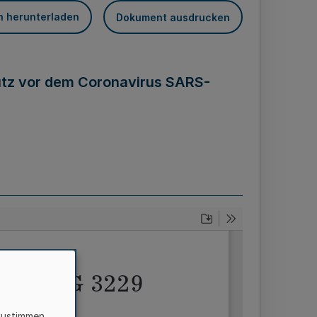
n herunterladen
Dokument ausdrucken
tz vor dem Coronavirus SARS-
zustimmen,