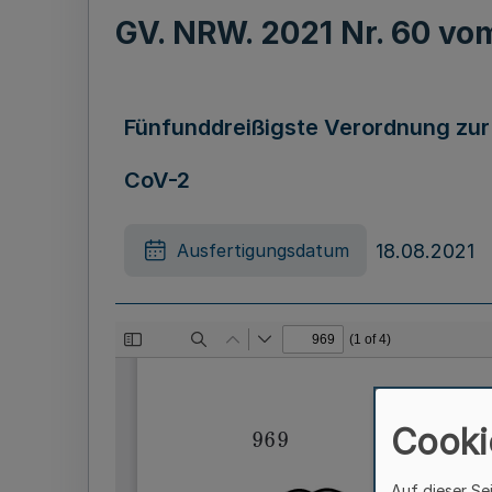
GV. NRW. 2021 Nr. 60 v
Fünfunddreißigste Verordnung zu
CoV-2
18.08.2021
Ausfertigungsdatum
Cooki
Auf dieser Se