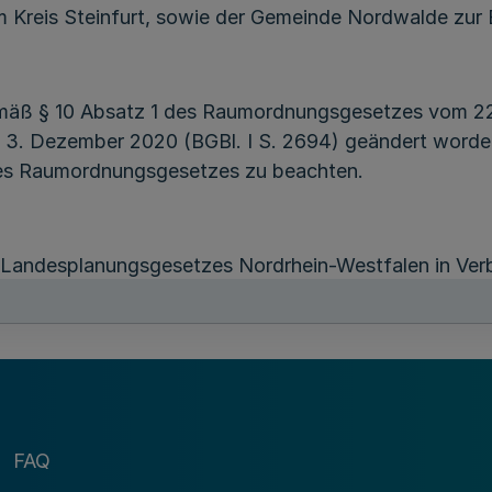
Kreis Steinfurt, sowie der Gemeinde Nordwalde zur Ei
mäß § 10 Absatz 1 des Raumordnungsgesetzes vom 22
m 3. Dezember 2020 (BGBl. I S. 2694) geändert worde
des Raumordnungsgesetzes zu beachten.
es Landesplanungsgesetzes Nordrhein-Westfalen in Ver
ung von Verfahrens- und Formvorschriften und von 
 des Regionalplans unbeachtlich werden, wenn sie nich
über der Bezirksregierung Münster (Regionalplanung
eltend gemacht worden ist.
FAQ
ns Münsterland kann Klage vor dem Oberverwaltungsg