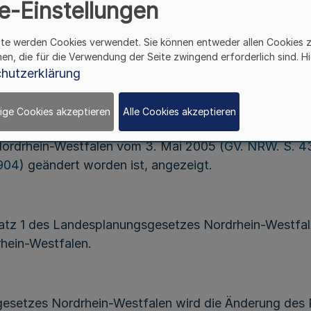
e-Einstellungen
tzung am 26. April 2021 die 35. Änderung des Regional
ite werden Cookies verwendet. Sie können entweder allen Cookies 
le Nutzungen im Rahmen eines Flächentausches (südlich
hen, die für die Verwendung der Seite zwingend erforderlich sind. Hi
gionalplan, aufgestellt.
hutzerklärung
ige Cookies akzeptieren
Alle Cookies akzeptieren
ungsbehörde Münster mit Bericht vom 27. April 2021 –
ordrhein-Westfalen vom 3. Mai 2005 (
GV. NRW. S. 4
904
) geändert worden ist, angezeigt.
atz 1 des Landesplanungsgesetzes Nordrhein-Westfale
rhein-Westfalen.
setzes Nordrhein-Westfalen wird die Änderung des Re