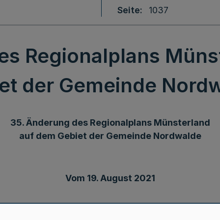
Seite
1037
es Regionalplans Müns
et der Gemeinde Nord
35. Änderung des Regionalplans Münsterland
auf dem Gebiet der Gemeinde Nordwalde
Vom 19. August 2021