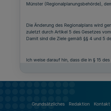
Münster (Regionalplanungsbehörde), dem 
Die Änderung des Regionalplans wird ge
zuletzt durch Artikel 5 des Gesetzes vo
Damit sind die Ziele gemäß §§ 4 und 5 
Ich weise darauf hin, dass die in § 15 d
Raumordnungsgesetzes genannte Verletz
Erarbeitung und Aufstellung der Änderung
Bekanntmachung des Regionalplans gegen
Verletzung begründenden Sachverhalts g
Grundsätzliches
Redaktion
Kontakt
Gegen die 35. Änderung des Regionalpla