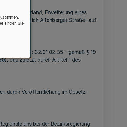
plans Münsterland, Erweiterung eines
zustimmen,
 L 555 / östlich Altenberger Straße) auf
er finden Sie
 Aktenzeichen: 32.01.02.35 – gemäß § 19
30
), das zuletzt durch Artikel 1 des
n durch Veröffentlichung im Gesetz-
gionalplans bei der Bezirksregierung