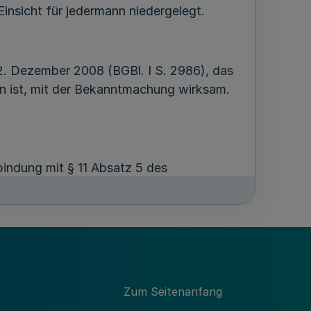
nsicht für jedermann niedergelegt.
. Dezember 2008 (BGBl. I S. 2986), das
n ist, mit der Bekanntmachung wirksam.
bindung mit § 11 Absatz 5 des
Mängeln des Abwägungsvorgangs bei der
t innerhalb eines Jahres seit
sbehörde) unter Darlegung des die
Zum Seitenanfang
ericht für das Land Nordrhein-Westfalen