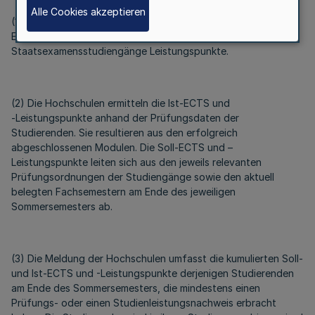
Alle Cookies akzeptieren
(1) Im Falle der Bachelor- und Masterstudiengänge werden
ECTS als Bezugsgröße erfasst, für die
Staatsexamensstudiengänge Leistungspunkte.
(2) Die Hochschulen ermitteln die Ist-ECTS und
‑Leistungspunkte anhand der Prüfungsdaten der
Studierenden. Sie resultieren aus den erfolgreich
abgeschlossenen Modulen. Die Soll-ECTS und –
Leistungspunkte leiten sich aus den jeweils relevanten
Prüfungsordnungen der Studiengänge sowie den aktuell
belegten Fachsemestern am Ende des jeweiligen
Sommersemesters ab.
(3) Die Meldung der Hochschulen umfasst die kumulierten Soll-
und Ist-ECTS und -Leistungspunkte derjenigen Studierenden
am Ende des Sommersemesters, die mindestens einen
Prüfungs- oder einen Studienleistungsnachweis erbracht