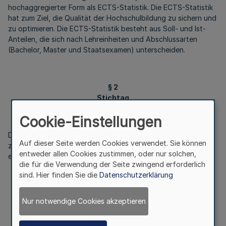
hochaggregierter Form als ECTS-Statistik. Die ECTS-Statistik
hat zum Ziel, die Qualität der Hochschulbildung zu sichern und
zu optimieren. Die ECTS-Statistik besteht aus Soll- und Ist-
Anteilen, die sich nach Lehreinheiten und Abschlussarten
(Bachelor, Master und Staatsexamen) unterscheiden.
§ 2
Stichtag
Cookie-Einstellungen
Die ECTS-Statistik wird zu einem vom für die Hochschulen
Auf dieser Seite werden Cookies verwendet. Sie können
zuständigen Ministerium festgelegten Stichtag jährlich
entweder allen Cookies zustimmen, oder nur solchen,
ermittelt.
die für die Verwendung der Seite zwingend erforderlich
sind. Hier finden Sie die
Datenschutzerklärung
§ 3
Nur notwendige Cookies akzeptieren
Erhebung der Statistik