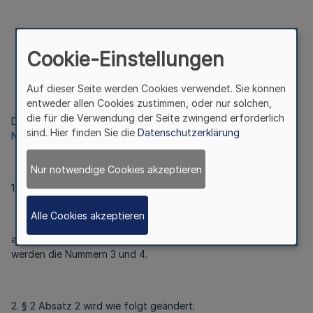
Cookie-Einstellungen
Artikel 1
Auf dieser Seite werden Cookies verwendet. Sie können
entweder allen Cookies zustimmen, oder nur solchen,
die für die Verwendung der Seite zwingend erforderlich
Die Zuständigkeitsverordnung MAGS vom 2. Mai 2019 (
GV.
sind. Hier finden Sie die
Datenschutzerklärung
NRW. S. 226
) wird wie folgt geändert:
Nur notwendige Cookies akzeptieren
1. § 1 Absatz 1 Satz 2 wird wie folgt geändert:
Alle Cookies akzeptieren
a) Nummer 3 wird aufgehoben. b) Die Nummern 4 und 5
werden die Nummern 3 und 4.
2. § 2 Absatz 2 wird wie folgt geändert: