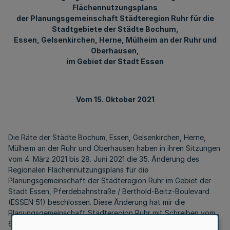
Flächennutzungsplans
der Planungsgemeinschaft Städteregion Ruhr für die
Stadtgebiete der Städte Bochum,
Essen, Gelsenkirchen, Herne, Mülheim an der Ruhr und
Oberhausen,
im Gebiet der Stadt Essen
Vom 15. Oktober 2021
Die Räte der Städte Bochum, Essen, Gelsenkirchen, Herne,
Mülheim an der Ruhr und Ober­hausen haben in ihren Sitzungen
vom 4. März 2021 bis 28. Juni 2021 die 35. Änderung des
Regionalen Flächennutzungsplans für die
Planungsgemeinschaft der Städteregion Ruhr im Gebiet der
Stadt Essen, Pferdebahnstraße / Berthold-Beitz-Boulevard
(ESSEN 51) beschlossen. Diese Änderung hat mir die
Planungsgemeinschaft Städteregion Ruhr mit Schreiben vom
6. Juli 20201 – Aktenzeichen: 61-2-1 - gemäß § 41 Absatz 2