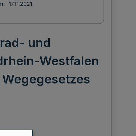
um
17.11.2021
rrad- und
drhein-Westfalen
d Wegegesetzes
es Landes