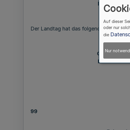
Nordrhein-W
Cooki
Auf dieser Se
oder nur solc
Der Landtag hat das folgende Gesetz bes
Datensc
die
Nur notwend
Gesetz zur E
Nordrhein-W
99