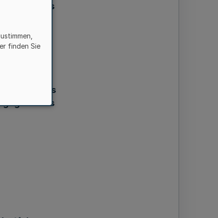
Wegegesetzes
zustimmen,
er finden Sie
es des Landes
Wegegesetzes