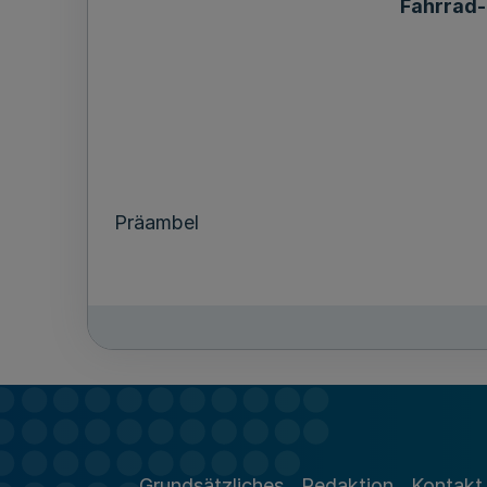
Fahrrad-
Präambel
§ 1 Geltungsbereich und Begriffsbest
§ 2 Aktionsplan Fahrrad und Nahmobili
Grundsätzliches
Redaktion
Kontakt
§ 3 Förderprogramm Nahmobilität