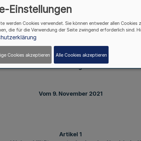
estfalen sowie zur Änderung des Straßen- und 
e-Einstellungen
ite werden Cookies verwendet. Sie können entweder allen Cookies 
hen, die für die Verwendung der Seite zwingend erforderlich sind. Hi
chlossen, das hiermit verkündet wird:
hutzerklärung
ige Cookies akzeptieren
Alle Cookies akzeptieren
inführung des Fahrrad- und Nahmobilitätsgesetz
estfalen sowie zur Änderung des Straßen- und 
Vom 9. November 2021
Artikel 1