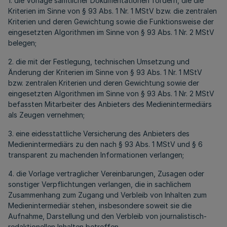
1. die Vorlage sämtlicher Dokumentationen fordern, die die
Kriterien im Sinne von § 93 Abs. 1 Nr. 1 MStV bzw. die zentralen
Kriterien und deren Gewichtung sowie die Funktionsweise der
eingesetzten Algorithmen im Sinne von § 93 Abs. 1 Nr. 2 MStV
belegen;
2. die mit der Festlegung, technischen Umsetzung und
Änderung der Kriterien im Sinne von § 93 Abs. 1 Nr. 1 MStV
bzw. zentralen Kriterien und deren Gewichtung sowie der
eingesetzten Algorithmen im Sinne von § 93 Abs. 1 Nr. 2 MStV
befassten Mitarbeiter des Anbieters des Medienintermediärs
als Zeugen vernehmen;
3. eine eidesstattliche Versicherung des Anbieters des
Medienintermediärs zu den nach § 93 Abs. 1 MStV und § 6
transparent zu machenden Informationen verlangen;
4. die Vorlage vertraglicher Vereinbarungen, Zusagen oder
sonstiger Verpflichtungen verlangen, die in sachlichem
Zusammenhang zum Zugang und Verbleib von Inhalten zum
Medienintermediär stehen, insbesondere soweit sie die
Aufnahme, Darstellung und den Verbleib von journalistisch-
redaktionellen Inhalten betreffen.