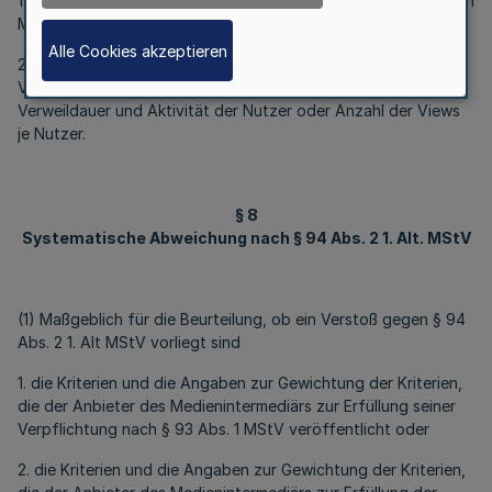
1. die Stellung des Medienintermediärs in den jeweils relevanten
Märkten;
Alle Cookies akzeptieren
2. eine Gesamtschau der Nutzung, etwa anhand der zur
Verfügung stehenden Nutzungsreichweiten, Nutzerzahlen,
Verweildauer und Aktivität der Nutzer oder Anzahl der Views
je Nutzer.
§ 8
Systematische Abweichung nach § 94 Abs. 2 1. Alt. MStV
(1) Maßgeblich für die Beurteilung, ob ein Verstoß gegen § 94
Abs. 2 1. Alt MStV vorliegt sind
1. die Kriterien und die Angaben zur Gewichtung der Kriterien,
die der Anbieter des Medienintermediärs zur Erfüllung seiner
Verpflichtung nach § 93 Abs. 1 MStV veröffentlicht oder
2. die Kriterien und die Angaben zur Gewichtung der Kriterien,