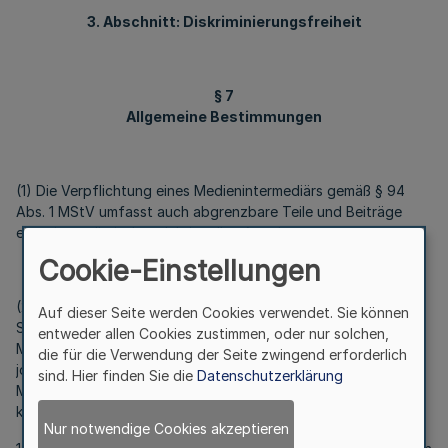
3. Abschnitt: Diskriminierungsfreiheit
§ 7
Allgemeine Bestimmungen
(1) Die Verpflichtung eines Medienintermediärs gemäß § 94
Abs. 1 MStV umfasst auch abgrenzbare Teile und Beiträge
eines journalistisch-redaktionellen Angebotes.
Cookie-Einstellungen
(2) Bei der Feststellung eines besonders hohen Einflusses im
Auf dieser Seite werden Cookies verwendet. Sie können
Sinne des § 94 Abs. 1 MStV ist der Einfluss des
entweder allen Cookies zustimmen, oder nur solchen,
Medienintermediärs auf die Wahrnehmbarkeit von
die für die Verwendung der Seite zwingend erforderlich
journalistisch-redaktionellen Inhalten im Rahmen des
sind. Hier finden Sie die
Datenschutzerklärung
Meinungsbildungsprozesses maßgeblich. Bei der Beurteilung
kann insbesondere berücksichtigt werden,
Nur notwendige Cookies akzeptieren