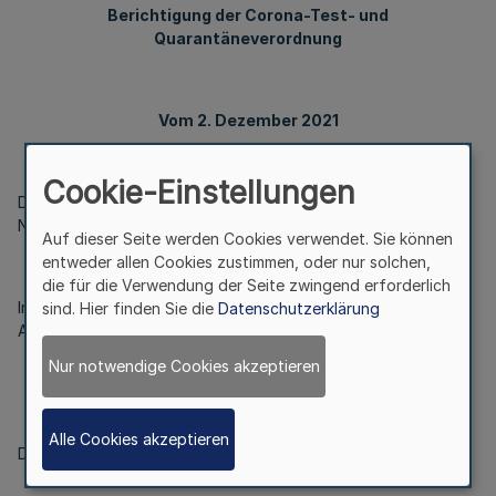
Berichtigung der Corona-Test- und
Quarantäneverordnung
Vom 2. Dezember 2021
Cookie-Einstellungen
Die Corona-Test- und Quarantäneverordnung vom 24.
November 2021 (GV. NRW. S. 1199c) wird wie folgt berichtigt:
Auf dieser Seite werden Cookies verwendet. Sie können
entweder allen Cookies zustimmen, oder nur solchen,
die für die Verwendung der Seite zwingend erforderlich
In § 11 Absatz 3 wird die Absatzbezeichnung „(2)“ durch die
sind. Hier finden Sie die
Datenschutzerklärung
Absatzbezeichnung „(3)“ ersetzt.
Nur notwendige Cookies akzeptieren
Alle Cookies akzeptieren
Düsseldorf, den 2. Dezember 2021