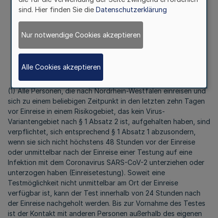
sind. Hier finden Sie die
Datenschutzerklärung
Nur notwendige Cookies akzeptieren
§ 4
Einreisende aus anderen Risikogebieten
Alle Cookies akzeptieren
(1) Alle Personen, die nach Nordrhein-Westfalen einreisen und
sich zu einem beliebigen Zeitpunkt in den letzten zehn Tagen
vor Einreise in einem Risikogebiet, das kein Virus-
Variantengebiet nach § 1 Absatz 2 ist, aufgehalten haben, sind
verpflichtet, sich entsprechend § 1 Absatz 1 abzusondern,
wenn sie sich nicht höchstens 48 Stunden vor der Einreise
oder unmittelbar nach der Einreise einer Testung auf eine
Infektion mit dem Coronavirus SARS-CoV-2 unterziehen oder
unterzogen haben (Einreisetestung). Soweit eine
Testmöglichkeit nicht unmittelbar am Ort der Einreise
verfügbar ist, kann der Test innerhalb von 24 Stunden nach
der Einreise nachgeholt werden. Bis zur Vornahme des Testes
ist der Kontakt mit anderen Personen außerhalb des eigenen