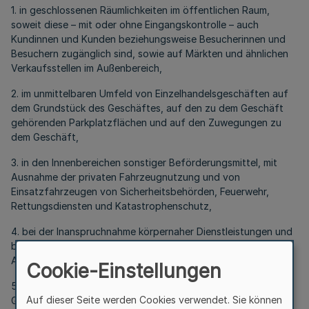
1. in geschlossenen Räumlichkeiten im öffentlichen Raum,
soweit diese – mit oder ohne Eingangskontrolle – auch
Kundinnen und Kunden beziehungsweise Besucherinnen und
Besuchern zugänglich sind, sowie auf Märkten und ähnlichen
Verkaufsstellen im Außenbereich,
2. im unmittelbaren Umfeld von Einzelhandelsgeschäften auf
dem Grundstück des Geschäftes, auf den zu dem Geschäft
gehörenden Parkplatzflächen und auf den Zuwegungen zu
dem Geschäft,
3. in den Innenbereichen sonstiger Beförderungsmittel, mit
Ausnahme der privaten Fahrzeugnutzung und von
Einsatzfahrzeugen von Sicherheitsbehörden, Feuerwehr,
Rettungsdiensten und Katastrophenschutz,
4. bei der Inanspruchnahme körpernaher Dienstleistungen und
bei körpernahen Ausbildungstätigkeiten im Sinne des § 2
Absatz 3 Satz 2,
Cookie-Einstellungen
5. bei Bildungsveranstaltungen nach § 6 und § 7, die in
Auf dieser Seite werden Cookies verwendet. Sie können
Gebäuden und geschlossenen Räumen stattfinden,