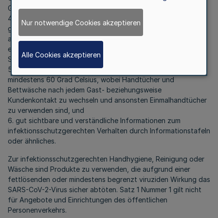
Gast-/Kundenkontakt,
4. das Spülen des den Kundinnen und Kunden zur Verfügung
Nur notwendige Cookies akzeptieren
gestellten Geschirrs bei mindestens 60 Grad Celsius, nur
ausnahmsweise sind niedrigere Temperaturen mit
entsprechend wirksamen Tensiden beziehungsweise
Alle Cookies akzeptieren
Spülmitteln ausreichend,
5. das Waschen von gebrauchten Textilien und ähnlichem bei
mindestens 60 Grad Celsius, wobei Handtücher und
Bettwäsche nach jedem Gast- beziehungsweise
Kundenkontakt zu wechseln und ansonsten Einmalhandtücher
zu verwenden sind, und
6. gut sichtbare und verständliche Informationen zum
infektionsschutzgerechten Verhalten durch Informationstafeln
oder ähnliches.
Zur infektionsschutzgerechten Handhygiene, Reinigung oder
Wäsche sind Produkte zu verwenden, die aufgrund einer
fettlösenden oder mindestens begrenzt viruziden Wirkung das
SARS-CoV-2-Virus sicher abtöten. Satz 1 Nummer 1 gilt nicht
für Angebote und Einrichtungen des öffentlichen
Personenverkehrs.