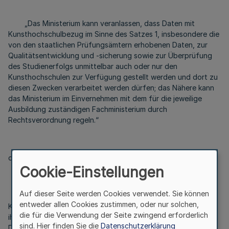
„Das Ministerium kann veranlassen, dass Daten mit
Kunsthochschulbezug im Sinne des Satzes 1, insbesondere die
von den staatlichen Prüfungsämtern erhobenen Daten, zur
Qualitätsentwicklung und -sicherung sowie zur Überprüfung
des Studienerfolgs unmittelbar auch oder nur den
Kunsthochschulen zur Verfügung gestellt werden und dort zu
diesen Zwecken verarbeitet werden dürfen; das Nähere kann
das Ministerium im Einvernehmen mit dem für die jeweilige
Ausbildung zuständigen Fachministerium durch
Rechtsverordnung regeln.“
c) Absatz 3 wird wie folgt gefasst:
Cookie-Einstellungen
Auf dieser Seite werden Cookies verwendet. Sie können
„(3) Unter der Verantwortung des Rektorats können die
entweder allen Cookies zustimmen, oder nur solchen,
Kunsthochschulen die Öffentlichkeit über die Wahrnehmung
die für die Verwendung der Seite zwingend erforderlich
ihrer Aufgaben und ihre Veranstaltungen, auch durch die
sind. Hier finden Sie die
Datenschutzerklärung
Dokumentation durch und die Veröffentlichung von Bild- und