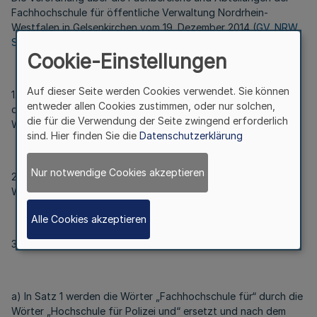
Fachhochschule für öffentliche Verwaltung Nordrhein-
Westfalen in Gelsenkirchen vom 19. Dezember 2014 (
GV. NRW.
S. 968
) wird wie folgt geändert:
Cookie-Einstellungen
Auf dieser Seite werden Cookies verwendet. Sie können
1. In der Überschrift werden die Wörter „Fachhochschule für“
entweder allen Cookies zustimmen, oder nur solchen,
durch die Wörter „Hochschule für Polizei und“ ersetzt und die
die für die Verwendung der Seite zwingend erforderlich
Wörter „in Gelsenkirchen“ werden gestrichen.
sind. Hier finden Sie die
Datenschutzerklärung
Nur notwendige Cookies akzeptieren
2. In § 1 werden die Wörter „Fachhochschule für“ durch die
Wörter „Hochschule für Polizei und“ ersetzt.
Alle Cookies akzeptieren
3. § 2 wird wie folgt geändert:
a) In Satz 1 werden die Wörter „Fachhochschule für“ durch die
Wörter „Hochschule für Polizei und“ ersetzt und nach dem