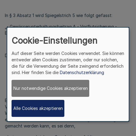
In § 3 Absatz 1 wird Spiegelstrich 5 wie folgt gefasst:
„- Gewässerunterhaltungsbeitrag A - Vorflutsicherung -
Erschwernisanteil Kontrollstellen -“.
Cookie-Einstellungen
Auf dieser Seite werden Cookies verwendet. Sie können
Diese Satzung tritt mit Wirkung vom 1. Januar 2021 in Kraft.
entweder allen Cookies zustimmen, oder nur solchen,
die für die Verwendung der Seite zwingend erforderlich
sind. Hier finden Sie die
Datenschutzerklärung
Nur notwendige Cookies akzeptieren
Es wird darauf hingewiesen, dass eine Verletzung von
Verfahrens- und Formvorschriften des
Alle Cookies akzeptieren
Wupperverbandsgesetzes gegen die Satzung nach Ablauf
eines Jahres nach dieser Bekanntmachung nicht mehr geltend
gemacht werden kann, es sei denn,