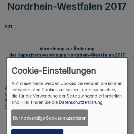
Nordrhein-Westfalen 2017
221
Verordnung zur Änderung
der Kapazitätsverordnung Nordrhein-Westfalen 2017
Cookie-Einstellungen
Vom 15. April 2021
Auf dieser Seite werden Cookies verwendet. Sie können
Auf Grund des § 11 Absatz 1 Satz 2 und Absatz 3 Satz 1 in
entweder allen Cookies zustimmen, oder nur solchen,
Verbindung mit § 2 Satz 2 des Hochschulzulassungsgesetzes
die für die Verwendung der Seite zwingend erforderlich
2019 vom 29. Oktober 2019 (
GV. NRW. S. 830
) verordnet das
sind. Hier finden Sie die
Datenschutzerklärung
Ministerium für Kultur und Wissenschaft:
Nur notwendige Cookies akzeptieren
Artikel 1