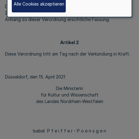
Alle Cookies akzeptieren
Die Anlage 1 der Kapazitätsverordnung Nordrhein-Westfalen
2017 vom 8. Mai 2017 (
GV. NRW. S. 591
) erhält die aus dem
Anhang zu dieser Verordnung ersichtliche Fassung.
Artikel 2
Diese Verordnung tritt am Tag nach der Verkündung in Kraft.
Düsseldorf, den 15. April 2021
Die Ministerin
für Kultur und Wissenschaft
des Landes Nordrhein-Westfalen
Isabel P f e i f f e r - P o e n s g e n