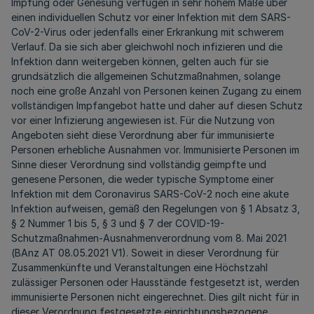
Impfung oder Genesung verfügen in sehr hohem Maße über
einen individuellen Schutz vor einer Infektion mit dem SARS-
CoV-2-Virus oder jedenfalls einer Erkrankung mit schwerem
Verlauf. Da sie sich aber gleichwohl noch infizieren und die
Infektion dann weitergeben können, gelten auch für sie
grundsätzlich die allgemeinen Schutzmaßnahmen, solange
noch eine große Anzahl von Personen keinen Zugang zu einem
vollständigen Impfangebot hatte und daher auf diesen Schutz
vor einer Infizierung angewiesen ist. Für die Nutzung von
Angeboten sieht diese Verordnung aber für immunisierte
Personen erhebliche Ausnahmen vor. Immunisierte Personen im
Sinne dieser Verordnung sind vollständig geimpfte und
genesene Personen, die weder typische Symptome einer
Infektion mit dem Coronavirus SARS-CoV-2 noch eine akute
Infektion aufweisen, gemäß den Regelungen von § 1 Absatz 3,
§ 2 Nummer 1 bis 5, § 3 und § 7 der COVID-19-
Schutzmaßnahmen-Ausnahmenverordnung vom 8. Mai 2021
(BAnz AT 08.05.2021 V1). Soweit in dieser Verordnung für
Zusammenkünfte und Veranstaltungen eine Höchstzahl
zulässiger Personen oder Hausstände festgesetzt ist, werden
immunisierte Personen nicht eingerechnet. Dies gilt nicht für in
dieser Verordnung festgesetzte einrichtungsbezogene