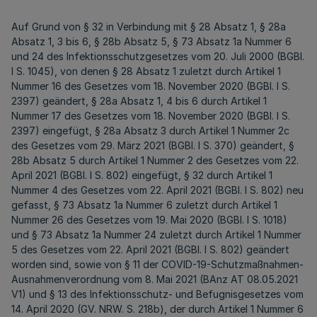
Auf Grund von § 32 in Verbindung mit § 28 Absatz 1, § 28a
Absatz 1, 3 bis 6, § 28b Absatz 5, § 73 Absatz 1a Nummer 6
und 24 des Infektionsschutzgesetzes vom 20. Juli 2000 (BGBl.
I S. 1045), von denen § 28 Absatz 1 zuletzt durch Artikel 1
Nummer 16 des Gesetzes vom 18. November 2020 (BGBl. I S.
2397) geändert, § 28a Absatz 1, 4 bis 6 durch Artikel 1
Nummer 17 des Gesetzes vom 18. November 2020 (BGBl. I S.
2397) eingefügt, § 28a Absatz 3 durch Artikel 1 Nummer 2c
des Gesetzes vom 29. März 2021 (BGBl. I S. 370) geändert, §
28b Absatz 5 durch Artikel 1 Nummer 2 des Gesetzes vom 22.
April 2021 (BGBl. I S. 802) eingefügt, § 32 durch Artikel 1
Nummer 4 des Gesetzes vom 22. April 2021 (BGBl. I S. 802) neu
gefasst, § 73 Absatz 1a Nummer 6 zuletzt durch Artikel 1
Nummer 26 des Gesetzes vom 19. Mai 2020 (BGBl. I S. 1018)
und § 73 Absatz 1a Nummer 24 zuletzt durch Artikel 1 Nummer
5 des Gesetzes vom 22. April 2021 (BGBl. I S. 802) geändert
worden sind, sowie von § 11 der COVID-19-Schutzmaßnahmen-
Ausnahmenverordnung vom 8. Mai 2021 (BAnz AT 08.05.2021
V1) und § 13 des Infektionsschutz- und Befugnisgesetzes vom
14. April 2020 (GV. NRW. S. 218b), der durch Artikel 1 Nummer 6