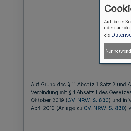
Cooki
Auf dieser Se
oder nur solc
Datensc
die
Nur notwend
Auf Grund des § 11 Absatz 1 Satz 2 und
Verbindung mit § 1 Absatz 1 des Gesetze
Oktober 2019 (
GV. NRW. S. 830
) und in
April 2019 (Anlage zu
GV. NRW. S. 830
) 