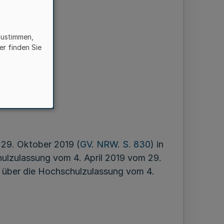
zustimmen,
er finden Sie
 29. Oktober 2019 (
GV. NRW. S. 830
) in
ulzulassung vom 4. April 2019 vom 29.
es über die Hochschulzulassung vom 4.
: