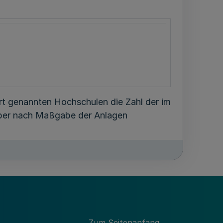
rt genannten Hochschulen die Zahl der im
ber nach Maßgabe der Anlagen
erber, deren
iengang entsprechende fachgebundene
Bewerber mit Fachhochschulreife
Zum Seitenanfang