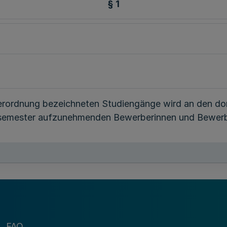
§ 1
r Verordnung bezeichneten Studiengänge wird an den do
hsemester aufzunehmenden Bewerberinnen und Bewer
§ 2
ängen der Anlagen 1 und 2 nur Bewerberinnen und Bew
emeine Hochschulreife oder die dem gewählten Stud
iengängen der Anlage 3 sind auch Bewerberinnen und 
FAQ