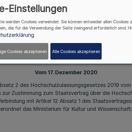
e-Einstellungen
Verordnung
ite werden Cookies verwendet. Sie können entweder allen Cookies 
über die Festsetzung von Zulassungszahlen
hen, die für die Verwendung der Seite zwingend erforderlich sind. Hi
und die Vergabe von Studienplätzen
hutzerklärung
im ersten Fachsemester
für das Sommersemester 2021
ige Cookies akzeptieren
Alle Cookies akzeptieren
Vom 17. Dezember 2020
 Absatz 2 des Hochschulzulassungsgesetzes 2019 vom
s zur Zustimmung zum Staatsvertrag über die Hochsch
 Verbindung mit Artikel 12 Absatz 1 des Staatsvertrag
verordnet das Ministerium für Kultur und Wissenschaft