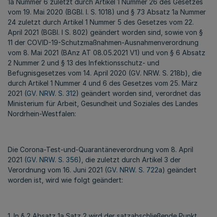
1a Nummer 6 zuletzt durch Artikel 1 Nummer 26 des Gesetzes
vom 19. Mai 2020 (BGBl. I. S. 1018) und § 73 Absatz 1a Nummer
24 zuletzt durch Artikel 1 Nummer 5 des Gesetzes vom 22.
April 2021 (BGBl. I S. 802) geändert worden sind, sowie von §
11 der COVID-19-Schutzmaßnahmen-Ausnahmenverordnung
vom 8. Mai 2021 (BAnz AT 08.05.2021 V1) und von § 6 Absatz
2 Nummer 2 und § 13 des Infektionsschutz- und
Befugnisgesetzes vom 14. April 2020 (GV. NRW. S. 218b), die
durch Artikel 1 Nummer 4 und 6 des Gesetzes vom 25. März
2021 (
GV. NRW. S. 312
) geändert worden sind, verordnet das
Ministerium für Arbeit, Gesundheit und Soziales des Landes
Nordrhein-Westfalen:
Die Corona-Test-und-Quarantäneverordnung vom 8. April
2021 (
GV. NRW. S. 356
), die zuletzt durch Artikel 3 der
Verordnung vom 16. Juni 2021 (
GV. NRW. S. 722
a) geändert
worden ist, wird wie folgt geändert:
1. In § 2 Absatz 1a Satz 2 wird der satzabschließende Punkt