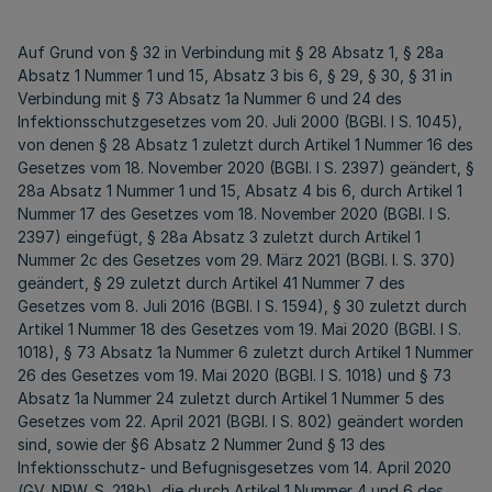
Auf Grund von § 32 in Verbindung mit § 28 Absatz 1, § 28a
Absatz 1 Nummer 1 und 15, Absatz 3 bis 6, § 29, § 30, § 31 in
Verbindung mit § 73 Absatz 1a Nummer 6 und 24 des
Infektionsschutzgesetzes vom 20. Juli 2000 (BGBl. I S. 1045),
von denen § 28 Absatz 1 zuletzt durch Artikel 1 Nummer 16 des
Gesetzes vom 18. November 2020 (BGBl. I S. 2397) geändert, §
28a Absatz 1 Nummer 1 und 15, Absatz 4 bis 6, durch Artikel 1
Nummer 17 des Gesetzes vom 18. November 2020 (BGBl. I S.
2397) eingefügt, § 28a Absatz 3 zuletzt durch Artikel 1
Nummer 2c des Gesetzes vom 29. März 2021 (BGBl. I. S. 370)
geändert, § 29 zuletzt durch Artikel 41 Nummer 7 des
Gesetzes vom 8. Juli 2016 (BGBl. I S. 1594), § 30 zuletzt durch
Artikel 1 Nummer 18 des Gesetzes vom 19. Mai 2020 (BGBl. I S.
1018), § 73 Absatz 1a Nummer 6 zuletzt durch Artikel 1 Nummer
26 des Gesetzes vom 19. Mai 2020 (BGBl. I S. 1018) und § 73
Absatz 1a Nummer 24 zuletzt durch Artikel 1 Nummer 5 des
Gesetzes vom 22. April 2021 (BGBl. I S. 802) geändert worden
sind, sowie der §6 Absatz 2 Nummer 2und § 13 des
Infektionsschutz- und Befugnisgesetzes vom 14. April 2020
(GV. NRW. S. 218b), die durch Artikel 1 Nummer 4 und 6 des