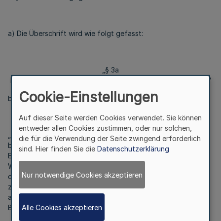
a) Die Überschrift wird wie folgt gefasst:
„§ 3a
Einschränkung und Beendigung der Tätigkeit von Teststellen“
Cookie-Einstellungen
b) Nach Absatz 1 wird folgender Absatz 1a eingefügt:
Auf dieser Seite werden Cookies verwendet. Sie können
entweder allen Cookies zustimmen, oder nur solchen,
„(1a) Die Anzeigepflicht gilt auch für ein vorübergehendes
die für die Verwendung der Seite zwingend erforderlich
bedarfsorientiertes Aussetzen des Angebots oder für eine
sind. Hier finden Sie die
Datenschutzerklärung
Einschränkung gegenüber den Anforderungen nach Anlage 1.
Während eines Aussetzens ruhen die Beauftragung und die
Nur notwendige Cookies akzeptieren
damit verbundene Verpflichtung zur Erbringung des
zugesagten Testangebots. Die Wiederaufnahme ist
anzeigepflichtig, bedarf jedoch keiner erneuten
Alle Cookies akzeptieren
Beauftragung.“