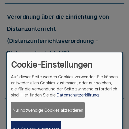
Verordnung über die Einrichtung von
Distanzunterricht
(Distanzunterrichtsverordnung -
DistanzunterrichtsVO)
Cookie-Einstellungen
Ausfertigungsdatum
14.11.2022
Auf dieser Seite werden Cookies verwendet. Sie können
entweder allen Cookies zustimmen, oder nur solchen,
Seite
1010
die für die Verwendung der Seite zwingend erforderlich
sind. Hier finden Sie die
Datenschutzerklärung
Nur notwendige Cookies akzeptieren
Berichtigung der Verordnung zur
Änderung der Verordnung zur