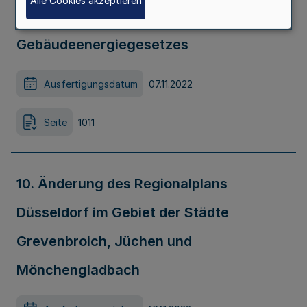
Alle Cookies akzeptieren
Umsetzung des
Gebäudeenergiegesetzes
Ausfertigungsdatum
07.11.2022
Seite
1011
10. Änderung des Regionalplans
Düsseldorf im Gebiet der Städte
Grevenbroich, Jüchen und
Mönchengladbach