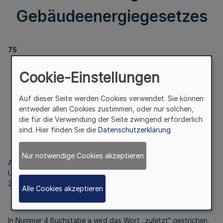
Gebäudeenergiegesetzes
75
Berichtigung der Verordnung zur Änderung der
Cookie-Einstellungen
Verordnung
zur Umsetzung des Gebäudeenergiegesetzes
Auf dieser Seite werden Cookies verwendet. Sie können
entweder allen Cookies zustimmen, oder nur solchen,
die für die Verwendung der Seite zwingend erforderlich
Vom 7. November 2022
sind. Hier finden Sie die
Datenschutzerklärung
Nur notwendige Cookies akzeptieren
Artikel 1 der Verordnung zur Änderung der Verordnung zur
Umsetzung des Gebäudeenergiegesetzes vom 21. September
2022 (
GV. NRW. S. 959
) wird wie folgt berichtigt:
Alle Cookies akzeptieren
In Nummer 4 Buchstabe a wird das Wort „zuletzt“ gestrichen.